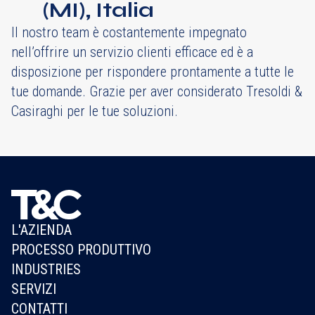
(MI), Italia
Il nostro team è costantemente impegnato
nell’offrire un servizio clienti efficace ed è a
disposizione per rispondere prontamente a tutte le
tue domande. Grazie per aver considerato Tresoldi &
Casiraghi per le tue soluzioni.
L'AZIENDA
PROCESSO PRODUTTIVO
INDUSTRIES
SERVIZI
CONTATTI