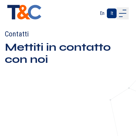
En
It
ABOUT US
Contatti
OUR PROCESS
Mettiti in contatto
INDUSTRIES
SERVICES
con noi
CONTACTS