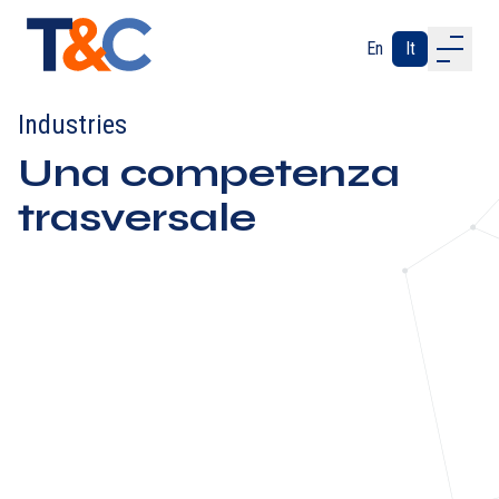
En
It
ABOUT US
Industries
OUR PROCESS
Una competenza
INDUSTRIES
SERVICES
trasversale
CONTACTS