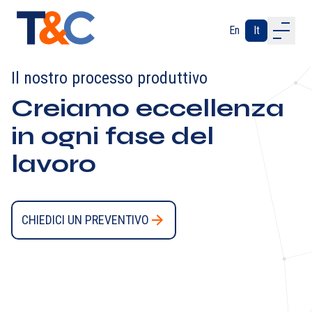
En
It
ABOUT US
Il nostro processo produttivo
OUR PROCESS
Creiamo eccellenza
INDUSTRIES
SERVICES
in ogni fase del
CONTACTS
lavoro
CHIEDICI UN PREVENTIVO